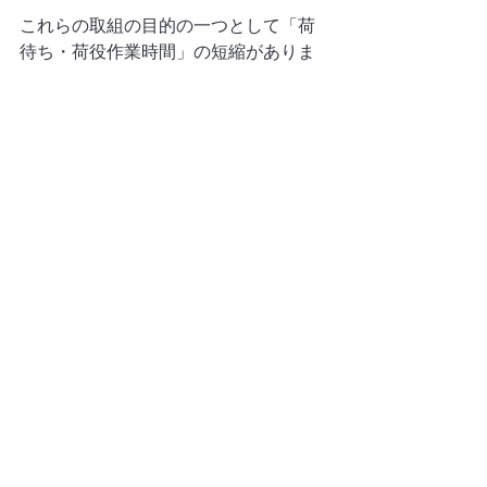
これらの取組の目的の一つとして「荷
待ち・荷役作業時間」の短縮がありま
す。現在、参加企業の物流センターに
おける「荷待ち1時間超過」、「2時間
超過」のトラック台数はそれぞれ8％程
度ですが、「2024年3月末までには1時
間以内を目指す」とのことです。
すべて表示
最新記事