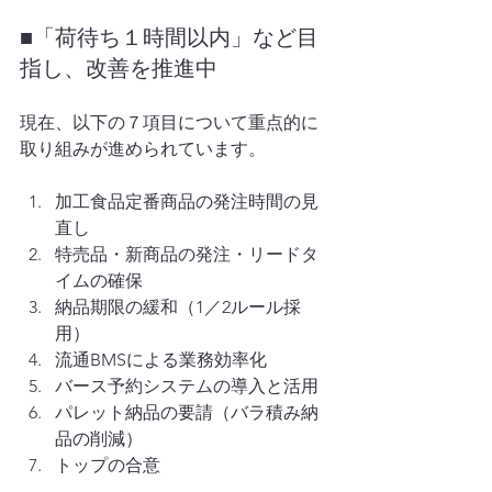
■「荷待ち１時間以内」など目
指し、改善を推進中
現在、以下の７項目について重点的に
取り組みが進められています。
加工食品定番商品の発注時間の見
直し
特売品・新商品の発注・リードタ
イムの確保
納品期限の緩和（1／2ルール採
用）
流通BMSによる業務効率化
バース予約システムの導入と活用
パレット納品の要請（バラ積み納
品の削減）
トップの合意