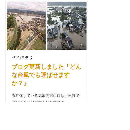
20240903
ブログ更新しました「どん
な台風でも運ばせます
か？」
激甚化している気象災害に対し、根性で
運びきるなど本来ムリな話です。
芝田 稔子
Read More