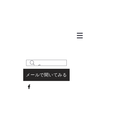
メールで聞いてみる
見出し h1
What's New？