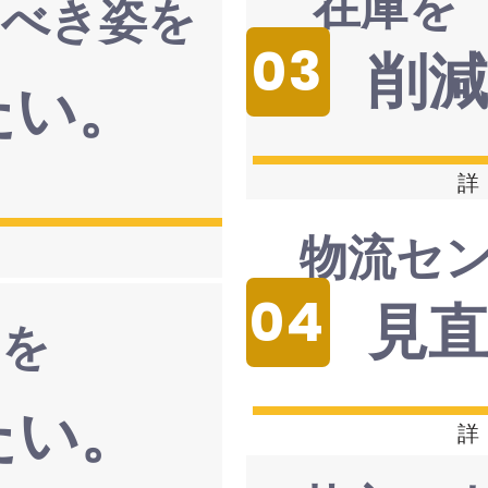
在庫を
るべき姿を
03
削
たい。
詳
物流セ
04
見
トを
たい。
詳