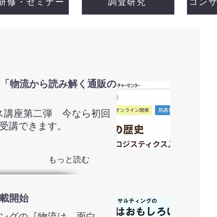
研修・セミナー
調査研究
コン
「物流から読み解く通販の
ス講座第二弾 今なら初回
受講できます。
もっと読む
連載開始
ングの『物流は、面白