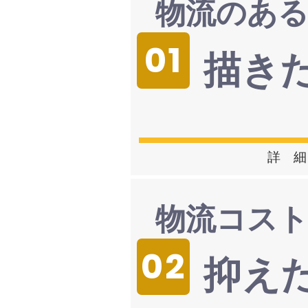
物流のあ
01
描き
詳 細
物流コス
02
抑え