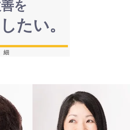
改善を
案したい。
 細