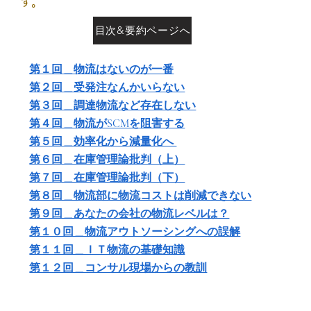
す。
目次&要約ページへ
第１回＿物流はないのが一番
第２回＿受発注なんかいらない
第３回＿調達物流など存在しない
第４回＿物流がSCMを阻害する
第５回＿効率化から減量化へ
第６回＿在庫管理論批判（上）
第７回＿在庫管理論批判（下）
第８回＿物流部に物流コストは削減できない
第９回＿あなたの会社の物流レベルは？
第１０回＿物流アウトソーシングへの誤解
第１１回＿ＩＴ物流の基礎知識
第１２回＿コンサル現場からの教訓