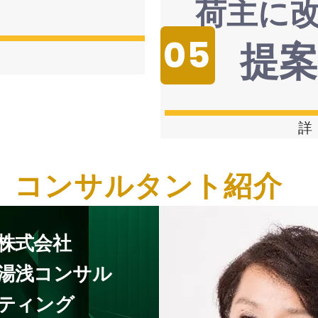
荷主に
05
提
詳
コンサルタント紹介
株式会社
湯浅コンサル
ティング