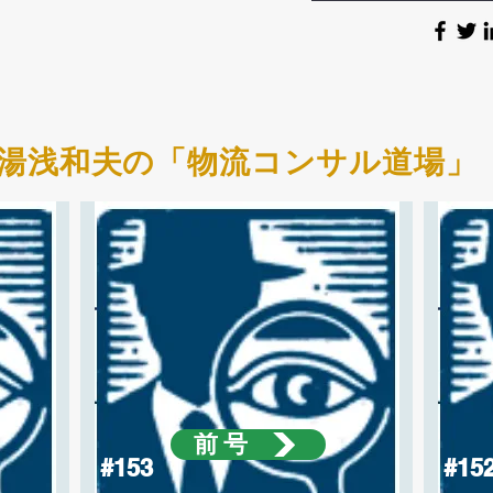
湯浅和夫の「物流コンサル道場」
前号
#153
#15