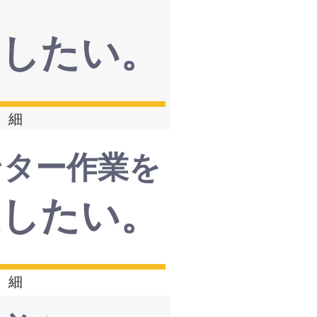
減したい。
 細
ンター作業を
直したい。
 細