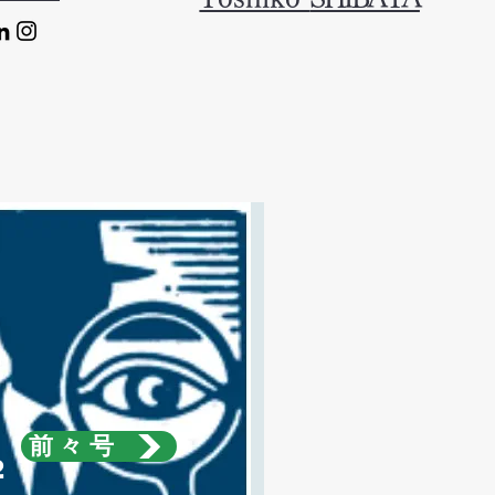
前々号
2